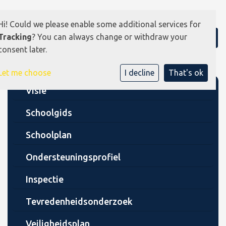
Hi! Could we please enable some additional services for
Tracking
? You can always change or withdraw your
consent later.
Let me choose
I decline
That's ok
Visie
Schoolgids
Schoolplan
Ondersteuningsprofiel
Inspectie
Tevredenheidsonderzoek
Veiligheidsplan